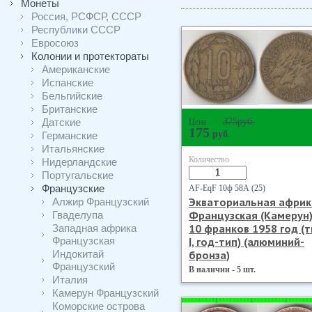
Монеты
Россия, РСФСР, СССР
Республики СССР
Евросоюз
Колонии и протектораты
Американские
Испанские
Бельгийские
Британские
Датские
375
руб.
Цена
175
руб.
Германские
Итальянские
Количество
Нидерландские
Португальские
Французские
AF-EqF 10ф 58А (25)
Экваториальная африк
Алжир Французский
Французская (Камерун
Гваделупа
10 франков 1958 год (т
Западная африка
Французская
I, год-тип) (алюминий-
Индокитай
бронза)
Французский
В наличии - 5 шт.
Италия
Камерун Французский
Коморские острова