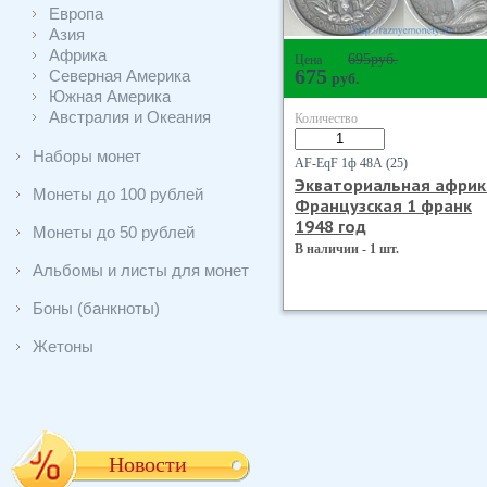
Европа
Азия
Африка
695
руб.
Цена
675
Северная Америка
руб.
Южная Америка
Австралия и Океания
Количество
Наборы монет
AF-EqF 1ф 48А (25)
Экваториальная африк
Монеты до 100 рублей
Французская 1 франк
1948 год
Монеты до 50 рублей
В наличии - 1 шт.
Альбомы и листы для монет
Боны (банкноты)
Жетоны
Новости