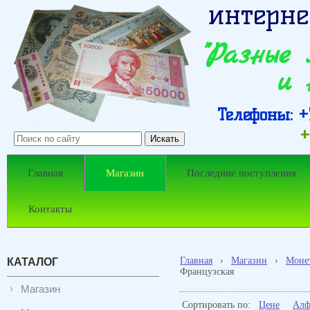
интерне
"Разные
и 
Телефоны: +7
+
Главная
Магазин
Последние поступления
Контакты
Главная
›
Магазин
›
Моне
КАТАЛОГ
Французская
Магазин
Сортировать по:
Цене
Алф