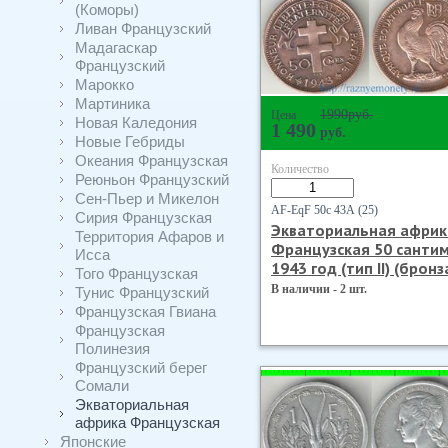
(Коморы)
Ливан Французский
Мадагаскар
Французский
Марокко
Мартиника
1990
руб.
Цена
Новая Каледония
1 490
руб.
Новые Гебриды
Океания Французская
Количество
Реюньон Французский
Сен-Пьер и Микелон
AF-EqF 50с 43А (25)
Сирия Французская
Экваториальная африк
Территория Афаров и
Французская 50 санти
Исса
1943 год (тип II) (бронз
Того Французская
В наличии - 2 шт.
Тунис Французский
Французская Гвиана
Французская
Полинезия
Французский берег
Сомали
Экваториальная
африка Французская
Японские