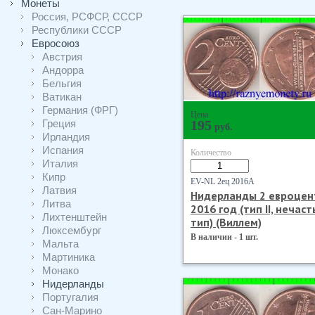
Монеты
Россия, РСФСР, СССР
Республики СССР
Евросоюз
Австрия
Андорра
Бельгия
Ватикан
Германия (ФРГ)
Цена
Греция
195
руб.
Ирландия
Испания
Количество
Италия
Кипр
EV-NL 2ец 2016А
Латвия
Нидерланды 2 евроцен
Литва
2016 год (тип II, нечас
Лихтенштейн
тип) (Виллем)
Люксембург
В наличии - 1 шт.
Мальта
Мартиника
Монако
Нидерланды
Португалия
Сан-Марино