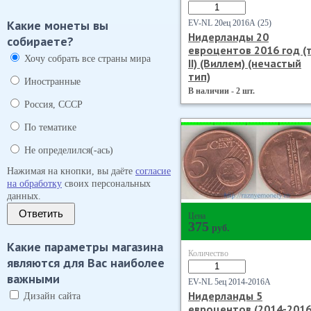
Какие монеты вы
EV-NL 20ец 2016А (25)
Нидерланды 20
собираете?
евроцентов 2016 год (
Хочу собрать все страны мира
II) (Виллем) (нечастый
тип)
Иностранные
В наличии - 2 шт.
Россия, СССР
По тематике
Не определился(-ась)
Нажимая на кнопки, вы даёте
согласие
на обработку
своих персональных
данных.
Ответить
Цена
375
руб.
Какие параметры магазина
Количество
являются для Вас наиболее
важными
EV-NL 5ец 2014-2016А
Нидерланды 5
Дизайн сайта
евроцентов (2014-2016