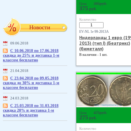
395
руб.
Цена
375
руб.
Количество
Новости
EV-NL 1е 99-2013А
Нидерланды 1 евро (19
2013) (тип I) (Беатрикс)
09.06.2018
(биметалл)
С 10.06.2018 по 17.06.2018
В наличии - 1 шт.
скидка до 25% и доставка 1-м
классом бесплатно
21.04.2018
С 23.04.2018 по 09.05.2018
скидка до 30% и доставка 1-м
классом бесплатно
24.03.2018
С 25.03.2018 по 31.03.2018
скидка 20% и доставка 1-м
475
руб.
Цена
классом бесплатно
275
руб.
Количество