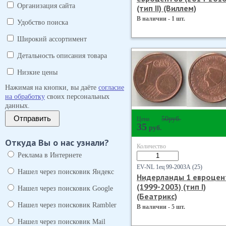
Организация сайта
(тип II) (Виллем)
В наличии - 1 шт.
Удобство поиска
Широкий ассортимент
Детальность описания товара
Низкие цены
Нажимая на кнопки, вы даёте
согласие
на обработку
своих персональных
данных.
Отправить
50
руб.
Цена
35
руб.
Откуда Вы о нас узнали?
Количество
Реклама в Интернете
EV-NL 1ец 99-2003А (25)
Нашел через поисковик Яндекс
Нидерланды 1 евроцен
(1999-2003) (тип I)
Нашел через поисковик Google
(Беатрикс)
Нашел через поисковик Rambler
В наличии - 5 шт.
Нашел через поисковик Mail