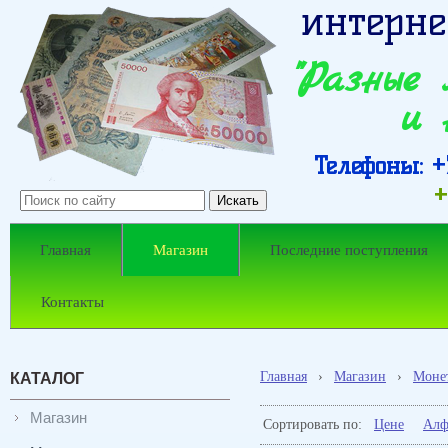
интерне
"Разные
и 
Телефоны: +7
+
Главная
Магазин
Последние поступления
Контакты
Главная
›
Магазин
›
Моне
КАТАЛОГ
Магазин
Сортировать по:
Цене
Алф