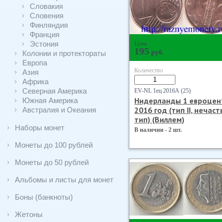
Словакия
Словения
Финляндия
Франция
Эстония
Цена
195
руб.
Колонии и протектораты
Европа
Количество
Азия
Африка
Северная Америка
EV-NL 1ец 2016А (25)
Нидерланды 1 евроцен
Южная Америка
2016 год (тип II, нечас
Австралия и Океания
тип) (Виллем)
Наборы монет
В наличии - 2 шт.
Монеты до 100 рублей
Монеты до 50 рублей
Альбомы и листы для монет
Боны (банкноты)
Жетоны