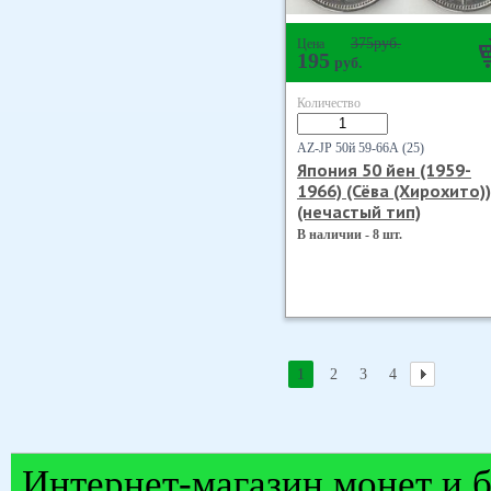
375
руб.
Цена
195
руб.
Количество
AZ-JP 50й 59-66А (25)
Япония 50 йен (1959-
1966) (Сёва (Хирохито))
(нечастый тип)
В наличии - 8 шт.
1
2
3
4
Интернет-магазин монет и б