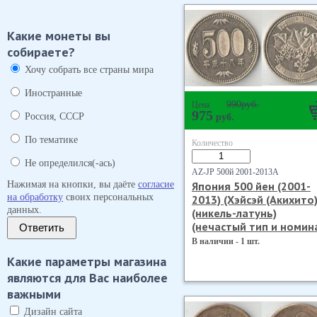
Какие монеты вы
собираете?
Хочу собрать все страны мира
Иностранные
990
руб.
Цена
975
Россия, СССР
руб.
По тематике
Количество
Не определился(-ась)
AZ-JP 500й 2001-2013А
Нажимая на кнопки, вы даёте
согласие
Япония 500 йен (2001-
на обработку
своих персональных
2013) (Хэйсэй (Акихито)
данных.
(никель-латунь)
(нечастый тип и номин
Ответить
В наличии - 1 шт.
Какие параметры магазина
являются для Вас наиболее
важными
Дизайн сайта