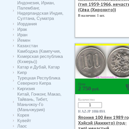
Индонезия, Ириан,
(тип 1959-1966, нечаст
Палембанг,
(Сёва (Хирохито))
Нидерландская Индия,
В наличии: 1 шт.
Султана, Суматра
Иордания
Ирак
Иран
Йемен
Казахстан
Камбоджа (Кампучия,
Кхмерская республика
(Кхмеры))
Катар и Дубай, Катар
Кипр
Турецкая Республика
Северного Кипра
Цена
2 750
Киргизия
руб.
Китай, Гонконг, Макао,
Тайвань, Тибет,
Количество
Маньчжоу-Го
(Маньчжурия)
Н AZ-JP 100й 89А
Корея
Япония 100 йен 1989 го
Кувейт
Хэйсэй (Акихито) (год-
Лаос
тип) нечастый