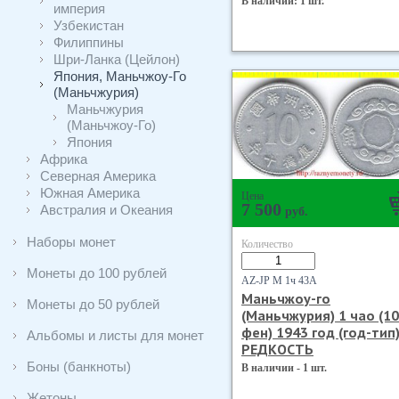
В наличии: 1 шт.
империя
Узбекистан
Филиппины
Шри-Ланка (Цейлон)
Япония, Маньчжоу-Го
(Маньчжурия)
Маньчжурия
(Маньчжоу-Го)
Япония
Африка
Северная Америка
Южная Америка
Цена
7 500
Австралия и Океания
руб.
Наборы монет
Количество
Монеты до 100 рублей
AZ-JP М 1ч 43А
Маньчжоу-го
Монеты до 50 рублей
(Маньчжурия) 1 чао (10
фен) 1943 год (год-тип)
Альбомы и листы для монет
РЕДКОСТЬ
Боны (банкноты)
В наличии - 1 шт.
Жетоны