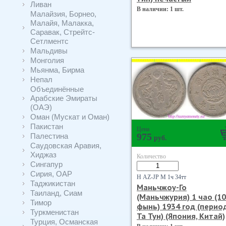
Ливан
В наличии: 1 шт.
Малайзия, Борнео,
Малайя, Малакка,
Саравак, Стрейтс-
Сетлментс
Мальдивы
Монголия
Мьянма, Бирма
Непал
Объединённые
Арабские Эмираты
(ОАЭ)
Оман (Мускат и Оман)
Пакистан
Цена
Палестина
975
руб.
Саудовская Аравия,
Хиджаз
Количество
Сингапур
Сирия, ОАР
Н AZ-JP М 1ч 34тт
Таджикистан
Маньчжоу-Го
Таиланд, Сиам
(Маньчжурия) 1 чао (10
Тимор
фынь) 1934 год (перио
Туркменистан
Та Тун) (Япония, Китай)
Турция, Османская