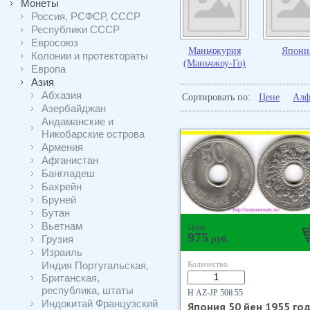
Монеты
Россия, РСФСР, СССР
Республики СССР
Евросоюз
Маньчжурия
Япони
Колонии и протектораты
(Маньчжоу-Го)
Европа
Азия
Абхазия
Сортировать по:
Цене
Алф
Азербайджан
Андаманские и
Никобарские острова
Армения
Афганистан
Бангладеш
Бахрейн
Бруней
Бутан
Вьетнам
Цена
975
Грузия
руб.
Израиль
Индия Португальская,
Количество
Британская,
республика, штаты
Н AZ-JP 50й 55
Индокитай Французский
Япония 50 йен 1955 го