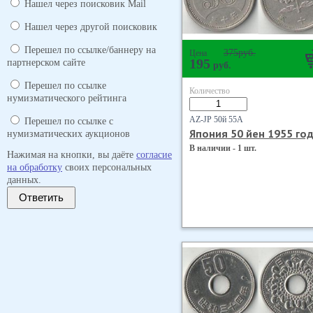
Нашел через поисковик Mail
Нашел через другой поисковик
Перешел по ссылке/баннеру на
375
руб.
Цена
195
партнерском сайте
руб.
Перешел по ссылке
Количество
нумизматического рейтинга
AZ-JP 50й 55А
Перешел по ссылке с
Япония 50 йен 1955 го
нумизматических аукционов
В наличии - 1 шт.
Нажимая на кнопки, вы даёте
согласие
на обработку
своих персональных
данных.
Ответить