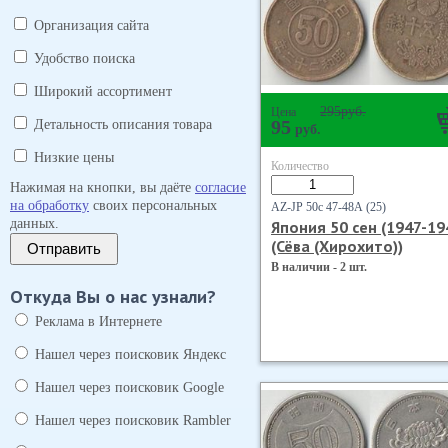
Организация сайта
Удобство поиска
Широкий ассортимент
295
руб.
Цена
Детальность описания товара
95
руб.
Низкие цены
Количество
Нажимая на кнопки, вы даёте
согласие
на обработку
своих персональных
AZ-JP 50с 47-48А (25)
данных.
Япония 50 сен (1947-19
(Сёва (Хирохито))
Отправить
В наличии - 2 шт.
Откуда Вы о нас узнали?
Реклама в Интернете
Нашел через поисковик Яндекс
Нашел через поисковик Google
Нашел через поисковик Rambler