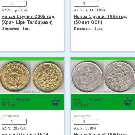
AZ-NP 1р 2005А
AZ-NP 1р ООН 95А
Непал 1 рупия 2005 год
Непал 1 рупия 1995 год
(Храм Шри Талбарахи)
(50 лет ООН)
В наличии - 1 шт.
В наличии - 1 шт.
990
руб.
975
руб.
Цена
Цена
975
475
руб.
руб.
Количество
Количество
AZ-NP 20п 79А
AZ-NP 5р 90А
Непал 20 пайса 1979
Непал 5 рупий 1990 год