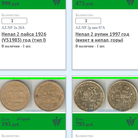
990
475
руб.
руб.
Количество
Количество
AZ-NP 2п 26А
AZ-NP 2р ввн 97А
Непал 2 пайса 1926
Непал 2 рупии 1997 год
(VS1983) год (тип I)
(визит в непал, горы)
В наличии - 1 шт.
В наличии - 1 шт.
375
руб.
Цена
Цена
195
795
руб.
руб.
Количество
Количество