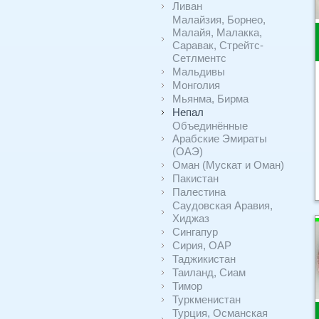
Ливан
Малайзия, Борнео,
Малайя, Малакка,
Саравак, Стрейтс-
Сетлментс
Мальдивы
Монголия
Мьянма, Бирма
Непал
Объединённые
Арабские Эмираты
(ОАЭ)
Оман (Мускат и Оман)
Пакистан
Палестина
Саудовская Аравия,
Хиджаз
Сингапур
Сирия, ОАР
Таджикистан
Таиланд, Сиам
Тимор
Туркменистан
Турция, Османская