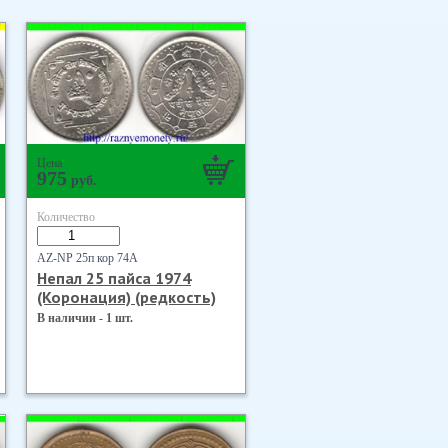
Цена
975
руб.
Количество
AZ-NP 25п кор 74А
Непал 25 пайса 1974
(Коронация) (редкость)
В наличии - 1 шт.