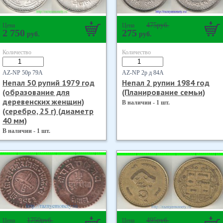
475
руб.
Цена
Цена
2 750
275
руб.
руб.
Количество
Количество
AZ-NP 50р 79А
AZ-NP 2р д 84А
Непал 50 рупий 1979 год
Непал 2 рупии 1984 год
(образование для
(Планирование семьи)
деревенских женщин)
В наличии - 1 шт.
(серебро, 25 г) (диаметр
40 мм)
В наличии - 1 шт.
1750
руб.
495
руб.
Цена
Цена