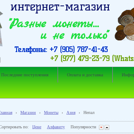
интернет-магазин
"Разные монеты…
и не только"
Телефоны: +7 (905) 787-41-43
+7 (977) 479-23-79 (What
Последние поступления
Оплата и доставка
Инфо
Главная
›
Магазин
›
Монеты
›
Азия
›
Непал
Сортировать по:
Цене
Алфавиту
Популярности