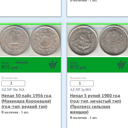
В наличии - 1 шт.
990
руб.
Цена
Цена
975
975
руб.
руб.
Количество
Количество
AZ-NP 50п 56А
AZ-NP 5р 80А
Непал 50 пайс 1956 год
Непал 5 рупий 1980 год
(Махендра Коронация)
(год-тип, нечастый тип)
(год-тип, редкий тип)
(Прогресс сельских
женщин)
В наличии - 1 шт.
В наличии - 1 шт.