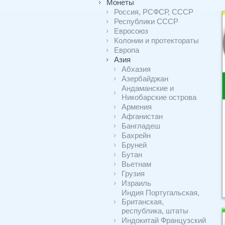
Монеты
Россия, РСФСР, СССР
Республики СССР
Евросоюз
Колонии и протектораты
Европа
Азия
Абхазия
Азербайджан
Андаманские и
Никобарские острова
Армения
Афганистан
Бангладеш
Бахрейн
Бруней
Бутан
Вьетнам
Грузия
Израиль
Индия Португальская,
Британская,
республика, штаты
Индокитай Французский