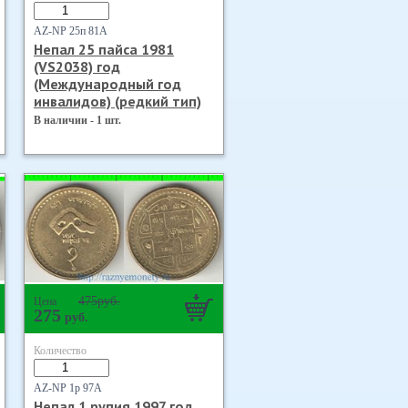
AZ-NP 25п 81А
Непал 25 пайса 1981
(VS2038) год
(Международный год
инвалидов) (редкий тип)
В наличии - 1 шт.
475
руб.
Цена
275
руб.
Количество
AZ-NP 1р 97А
Непал 1 рупия 1997 год