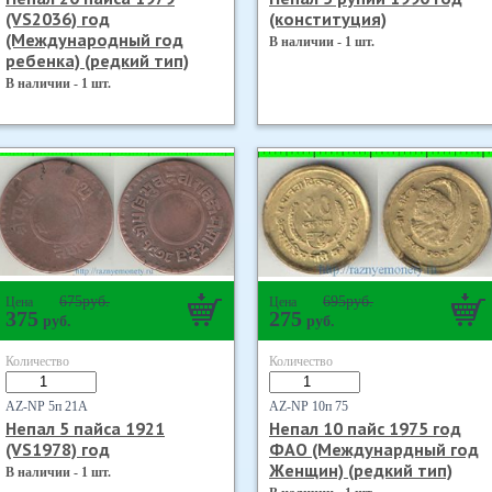
(VS2036) год
(конституция)
(Международный год
В наличии - 1 шт.
ребенка) (редкий тип)
В наличии - 1 шт.
675
руб.
695
руб.
Цена
Цена
375
275
руб.
руб.
Количество
Количество
AZ-NP 5п 21А
AZ-NP 10п 75
Непал 5 пайса 1921
Непал 10 пайс 1975 год
(VS1978) год
ФАО (Междунардный год
Женщин) (редкий тип)
В наличии - 1 шт.