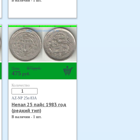
В наличии - 1 шт.
975
руб.
Цена
475
руб.
Количество
AZ-NP 25п 83А
Непал 25 пайс 1983 год
(редкий тип)
В наличии - 1 шт.