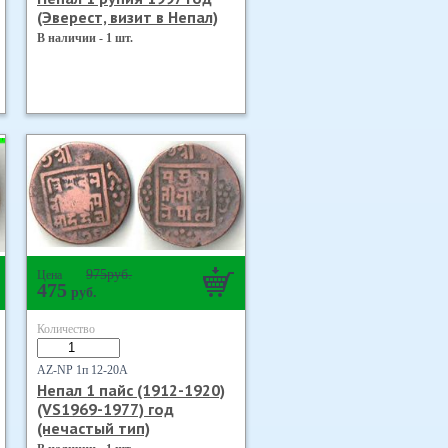
(Эверест, визит в Непал)
В наличии - 1 шт.
975
руб.
Цена
475
руб.
Количество
AZ-NP 1п 12-20А
Непал 1 пайс (1912-1920)
(VS1969-1977) год
(нечастый тип)