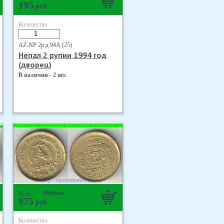
195
руб.
Количество
AZ-NP 2р д 94А (25)
Непал 2 рупии 1994 год
(дворец)
В наличии - 2 шт.
990
руб.
Цена
975
руб.
Количество