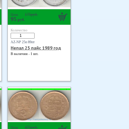
175
руб.
Цена
95
руб.
Количество
AZ-NP 25п 89пт
Непал 25 пайс 1989 год
В наличии - 1 шт.
475
руб.
Цена