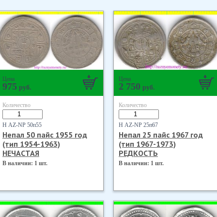
Цена
Цена
975
2 750
руб.
руб.
Количество
Количество
Н AZ-NP 50п55
Н AZ-NP 25п67
Непал 50 пайс 1955 год
Непал 25 пайс 1967 год
(тип 1954-1963)
(тип 1967-1973)
НЕЧАСТАЯ
РЕДКОСТЬ
В наличии: 1 шт.
В наличии: 1 шт.