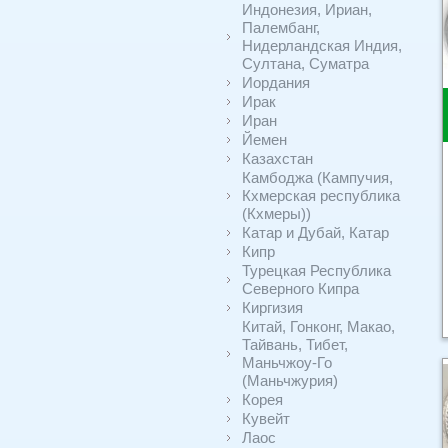
Индонезия, Ириан,
Палембанг,
Нидерландская Индия,
Султана, Суматра
Иордания
Ирак
Иран
Йемен
Казахстан
Камбоджа (Кампучия,
Кхмерская республика
(Кхмеры))
Катар и Дубай, Катар
Кипр
Турецкая Республика
Северного Кипра
Киргизия
Китай, Гонконг, Макао,
Тайвань, Тибет,
Маньчжоу-Го
(Маньчжурия)
Корея
Кувейт
Лаос