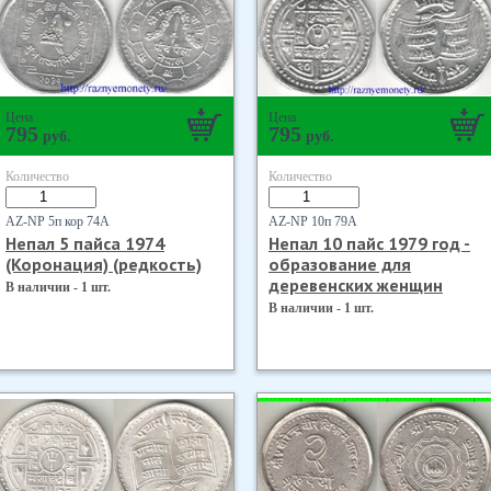
Цена
Цена
795
795
руб.
руб.
Количество
Количество
AZ-NP 5п кор 74А
AZ-NP 10п 79А
Непал 5 пайса 1974
Непал 10 пайс 1979 год -
(Коронация) (редкость)
образование для
деревенских женщин
В наличии - 1 шт.
В наличии - 1 шт.