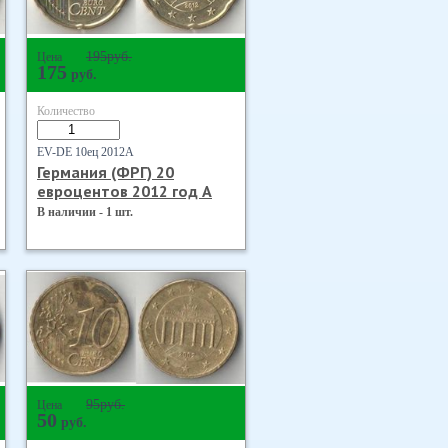
195
руб.
Цена
175
руб.
Количество
EV-DE 10ец 2012А
Германия (ФРГ) 20
евроцентов 2012 год А
В наличии - 1 шт.
95
руб.
Цена
50
руб.