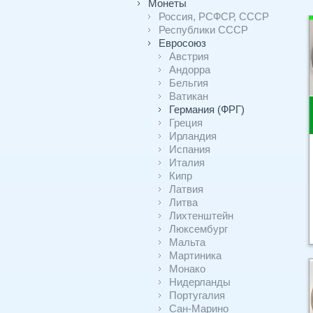
Монеты
Россия, РСФСР, СССР
Республики СССР
Евросоюз
Австрия
Андорра
Бельгия
Ватикан
Германия (ФРГ)
Греция
Ирландия
Испания
Италия
Кипр
Латвия
Литва
Лихтенштейн
Люксембург
Мальта
Мартиника
Монако
Нидерланды
Португалия
Сан-Марино