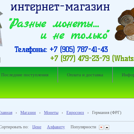
интернет-магазин
"Разные монеты…
и не только"
Телефоны: +7 (905) 787-41-43
+7 (977) 479-23-79 (What
Последние поступления
Оплата и доставка
Инфо
Главная
›
Магазин
›
Монеты
›
Евросоюз
›
Германия (ФРГ)
Сортировать по:
Цене
Алфавиту
Популярности