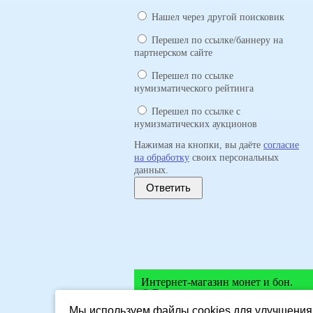
Нашел через другой поисковик
Перешел по ссылке/баннеру на
партнерском сайте
Перешел по ссылке
нумизматического рейтинга
Перешел по ссылке с
нумизматических аукционов
Нажимая на кнопки, вы даёте
согласие
на обработку
своих персональных
данных.
Ответить
Интернет-магазин монет и бон.
© Все права защищены.
Мы используем файлы cookies для улучшения 