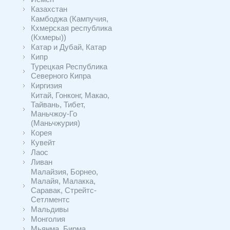
Казахстан
Камбоджа (Кампучия,
Кхмерская республика
(Кхмеры))
Катар и Дубай, Катар
Кипр
Турецкая Республика
Северного Кипра
Киргизия
Китай, Гонконг, Макао,
Тайвань, Тибет,
Маньчжоу-Го
(Маньчжурия)
Корея
Кувейт
Лаос
Ливан
Малайзия, Борнео,
Малайя, Малакка,
Саравак, Стрейтс-
Сетлментс
Мальдивы
Монголия
Мьянма, Бирма