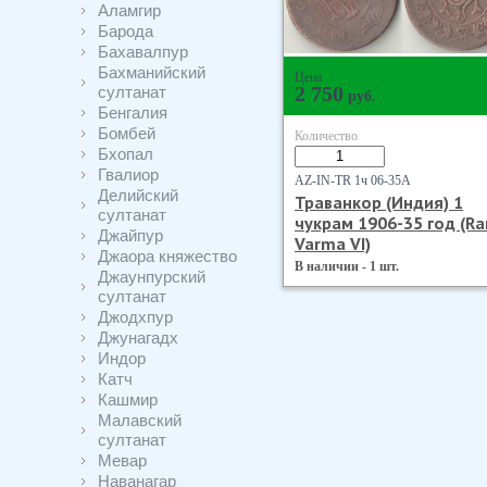
Аламгир
Барода
Бахавалпур
Бахманийский
Цена
султанат
2 750
руб.
Бенгалия
Бомбей
Количество
Бхопал
Гвалиор
AZ-IN-TR 1ч 06-35А
Делийский
Траванкор (Индия) 1
султанат
чукрам 1906-35 год (R
Джайпур
Varma VI)
Джаора княжество
В наличии - 1 шт.
Джаунпурский
султанат
Джодхпур
Джунагадх
Индор
Катч
Кашмир
Малавский
султанат
Мевар
Наванагар