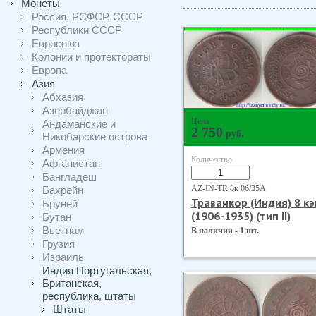
Монеты
Россия, РСФСР, СССР
Республики СССР
Евросоюз
Колонии и протектораты
Европа
Азия
Абхазия
Азербайджан
Цена
Андаманские и
2 750
руб.
Никобарские острова
Армения
Количество
Афганистан
Бангладеш
AZ-IN-TR 8к 06/35А
Бахрейн
Траванкор (Индия) 8 к
Бруней
(1906-1935) (тип II)
Бутан
Вьетнам
В наличии - 1 шт.
Грузия
Израиль
Индия Португальская,
Британская,
республика, штаты
Штаты