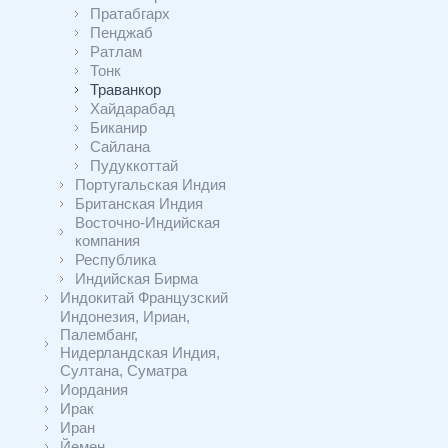
Пратабгарх
Пенджаб
Ратлам
Тонк
Траванкор
Хайдарабад
Биканир
Сайлана
Пудуккоттай
Португальская Индия
Британская Индия
Восточно-Индийская
компания
Республика
Индийская Бирма
Индокитай Французский
Индонезия, Ириан,
Палембанг,
Нидерландская Индия,
Султана, Суматра
Иордания
Ирак
Иран
Йемен