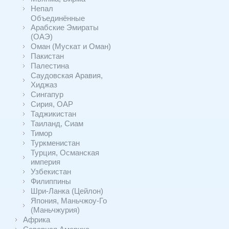
Непал
Объединённые
Арабские Эмираты
(ОАЭ)
Оман (Мускат и Оман)
Пакистан
Палестина
Саудовская Аравия,
Хиджаз
Сингапур
Сирия, ОАР
Таджикистан
Таиланд, Сиам
Тимор
Туркменистан
Турция, Османская
империя
Узбекистан
Филиппины
Шри-Ланка (Цейлон)
Япония, Маньчжоу-Го
(Маньчжурия)
Африка