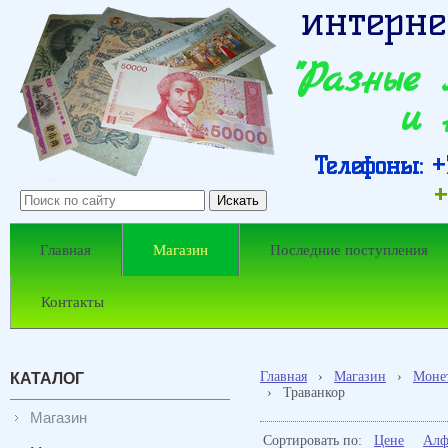
интерне
"Разные
и 
Телефоны: +7
+
Главная
Магазин
Последние поступления
Контакты
Главная
›
Магазин
›
Моне
КАТАЛОГ
›
Траванкор
Магазин
Сортировать по:
Цене
Алф