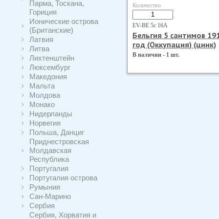
Парма, Тоскана,
Количество
Гориция
Ионические острова
EV-BE 5с 16А
(Британские)
Бельгия 5 сантимов 19
Латвия
год (Оккупация) (цинк)
Литва
В наличии - 1 шт.
Лихтенштейн
Люксембург
Македония
Мальта
Молдова
Монако
Нидерланды
Норвегия
Польша, Данциг
Приднестровская
Молдавская
Республика
Португалия
Португалия острова
Румыния
Сан-Марино
Сербия
Сербия, Хорватия и