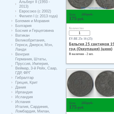
Альберт II (1993 -
2013)
Евросоюз (с 2002)
295
руб.
Цена
Филипп I (с 2013 года)
175
руб.
Богемия и Моравия
Болгария
Количество
Босния и Герцеговина
Ватикан
EV-BE 25с 16 (25)
Великобритания,
Бельгия 25 сантимов 1
Гернси, Джерси, Мэн,
год (Оккупация) (цинк)
Ланди
Венгрия
В наличии - 2 шт.
Германия, Штаты,
Пруссия, Империя,
Веймар, 3-й Рейх, Саар,
ГДР, ФРГ
Гибралтар
Греция, Крит
Дания
Ирландия
Исландия
Испания
295
руб.
Цена
Италия, Сардиния,
175
руб.
Ломбардия, Милан,