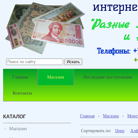
интерне
"Разные
и 
Телефоны: +7
+
Главная
Магазин
Последние поступления
Контакты
Главная
›
Магазин
›
Моне
КАТАЛОГ
Магазин
Сортировать по:
Цене
Алф