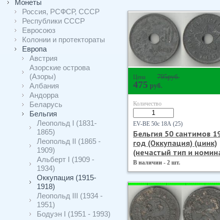
Монеты
Россия, РСФСР, СССР
Республики СССР
Евросоюз
Колонии и протектораты
Европа
Австрия
Азорские острова
(Азоры)
795
руб.
Цена
475
Албания
руб.
Андорра
Беларусь
Количество
Бельгия
Леопольд I (1831-
EV-BE 50с 18А (25)
1865)
Бельгия 50 сантимов 1
Леопольд II (1865 -
год (Оккупация) (цинк)
1909)
(нечастый тип и номин
Альберт I (1909 -
В наличии - 2 шт.
1934)
Оккупация (1915-
1918)
Леопольд III (1934 -
1951)
Бодуэн I (1951 - 1993)